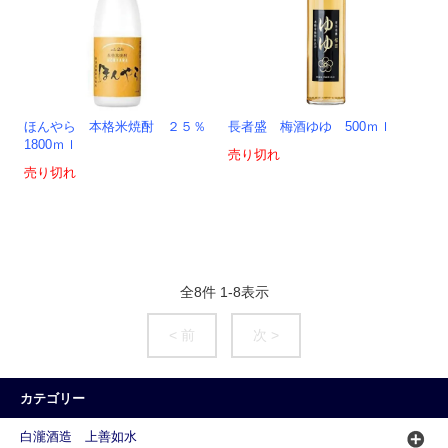
ほんやら 本格米焼酎 ２５％
長者盛 梅酒ゆゆ 500ｍｌ
1800ｍｌ
売り切れ
売り切れ
全
8
件
1
-
8
表示
< 前
次 >
カテゴリー
白瀧酒造 上善如水