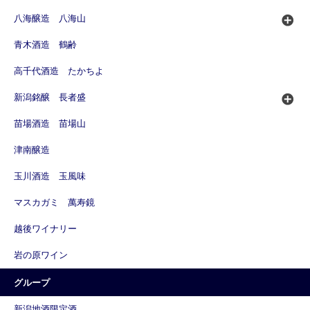
八海醸造 八海山
青木酒造 鶴齢
高千代酒造 たかちよ
新潟銘醸 長者盛
苗場酒造 苗場山
津南醸造
玉川酒造 玉風味
マスカガミ 萬寿鏡
越後ワイナリー
岩の原ワイン
グループ
新潟地酒限定酒