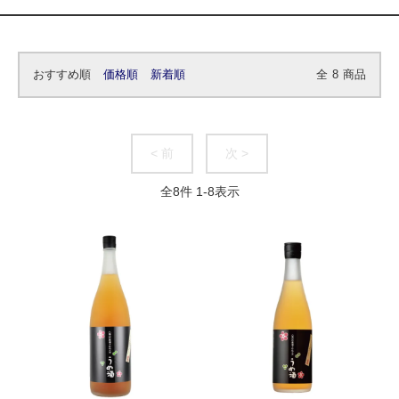
おすすめ順
価格順
新着順
全
8
商品
< 前
次 >
全
8
件
1
-
8
表示