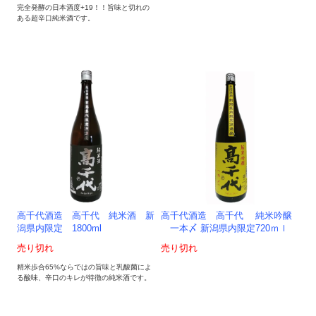
完全発酵の日本酒度+19！！旨味と切れの
ある超辛口純米酒です。
高千代酒造 高千代 純米酒 新
高千代酒造 高千代 純米吟醸
潟県内限定 1800ml
一本〆 新潟県内限定720ｍｌ
売り切れ
売り切れ
精米歩合65%ならではの旨味と乳酸菌によ
る酸味、辛口のキレが特徴の純米酒です。