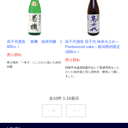
高千代酒造 巻機 純米吟醸 1
高千代酒造 高千代 純米火入れ～
800ｍｌ
Pasteurized sake～新潟県内限定
1800ｍｌ
売り切れ
売り切れ
希少酒米「一本〆」にこだわり抜いた純米
吟醸
関東甲信越酒類鑑評会にて最優秀賞をいた
だいた純米酒と同じ原料米、酵母にて醸し
ました。
全
10
件
1
-
10
表示
< 前
次 >