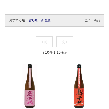
おすすめ順
価格順
新着順
全
10
商品
< 前
次 >
全
10
件
1
-
10
表示