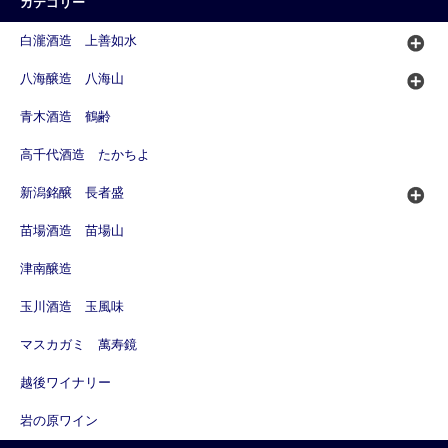
カテゴリー
白瀧酒造 上善如水
八海醸造 八海山
青木酒造 鶴齢
高千代酒造 たかちよ
新潟銘醸 長者盛
苗場酒造 苗場山
津南醸造
玉川酒造 玉風味
マスカガミ 萬寿鏡
越後ワイナリー
岩の原ワイン